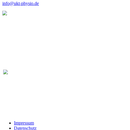
info@ukt-physio.de
Ein Unternehmen des
Universitätsklinikums Tübingen
Öffnungszeiten
Behandlungszeiten
Montag – Mittwoch
7:30 – 20:00 Uhr
Donnerstag – Freitag
7:30 – 16:00 Uhr
Rezeptionszeiten
Montag und Dienstag
7:30 – 18:00 Uhr
Mittwoch
7:30 – 17:00 Uhr
Donnerstag
7:30 – 16:00 Uhr
Freitag
7:30 – 15:00 Uhr
Service
Impressum
Datenschutz