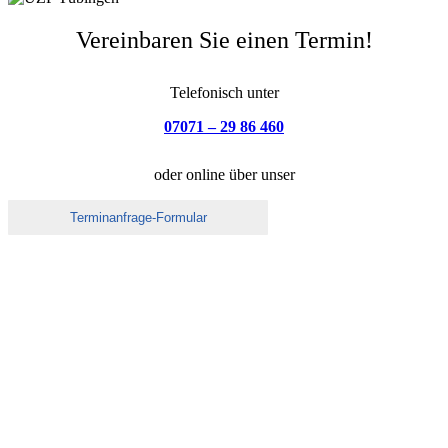
Vereinbaren Sie einen Termin!
Telefonisch unter
07071 – 29 86 460
oder online über unser
Terminanfrage-Formular
Adresse
Universitätsklinikum
Zentrum für Physiotherapie
Gesundheitszentrum (GZT) Ebene 9
Hoppe-Seyler-Str. 6
72076 Tübingen
Tel. 07071 – 29 86 460
Fax 07071 – 29 25 029