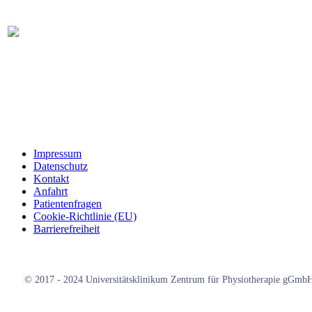
Montag – Mittwoch
7:30 – 20:00 Uhr
Donnerstag – Freitag
7:30 – 16:00 Uhr
Rezeptionszeiten
Montag und Dienstag
7:30 – 18:00 Uhr
Mittwoch
7:30 – 17:00 Uhr
Donnerstag
7:30 – 16:00 Uhr
Freitag
7:30 – 15:00 Uhr
Service
Impressum
Datenschutz
Kontakt
Anfahrt
Patientenfragen
Cookie-Richtlinie (EU)
Barrierefreiheit
© 2017 - 2024 Universitätsklinikum Zentrum für Physiotherapie gGmb