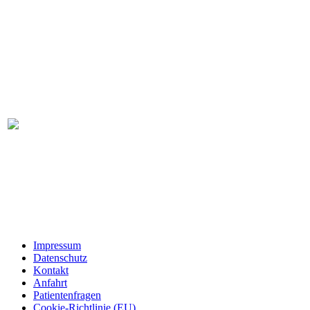
Ein Unternehmen des
Universitätsklinikums Tübingen
Öffnungszeiten
Behandlungszeiten
Montag – Mittwoch
7:30 – 20:00 Uhr
Donnerstag – Freitag
7:30 – 16:00 Uhr
Rezeptionszeiten
Montag und Dienstag
7:30 – 18:00 Uhr
Mittwoch
7:30 – 17:00 Uhr
Donnerstag
7:30 – 16:00 Uhr
Freitag
7:30 – 15:00 Uhr
Service
Impressum
Datenschutz
Kontakt
Anfahrt
Patientenfragen
Cookie-Richtlinie (EU)