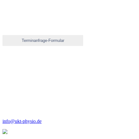
Terminanfrage-Formular
Adresse
Universitätsklinikum
Zentrum für Physiotherapie
Gesundheitszentrum (GZT) Ebene 9
Hoppe-Seyler-Str. 6
72076 Tübingen
Tel. 07071 – 29 86 460
Fax 07071 – 29 25 029
info@ukt-physio.de